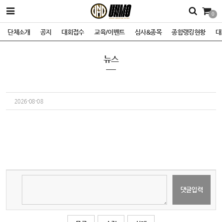
0
단체소개
공지
대회접수
교육/이벤트
심사&종목
종합랭킹현황
대
뉴스
2026-08-08