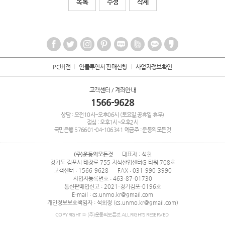
목록
수정
삭제
PC버전
인플루언서 판매신청
사업자정보확인
고객센터 / 계좌안내
1566-9628
상담 : 오전10시~오후06시 (토요일,공휴일 휴무)
점심 : 오후1시~오후2시
국민은행
576601-04-106341
예금주 : 운동의모든것
(주)운동의모든것
대표자 : 석현
경기도 김포시 태장로 755 지식산업센터G 타워 708호
고객센터 : 1566-9628
FAX : 031-990-3990
사업자등록번호 : 463-87-01730
통신판매업신고 : 2021-경기김포-0196호
E-mail : cs.unmo.kr@gmail.com
개인정보보호책임자 : 석희정 (cs.unmo.kr@gmail.com)
COPYRIGHT © (주)운동의모든것 ALL RIGHTS RESERVED.