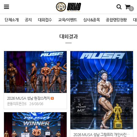
0
단체소개
공지
대회접수
교육/이벤트
심사&종목
종합랭킹현황
대
대회결과
2026 MUSA 성남 현장스케치
운동의모든것6
26/08/06
2026 MUSA 성남 그랑프리 개인사진