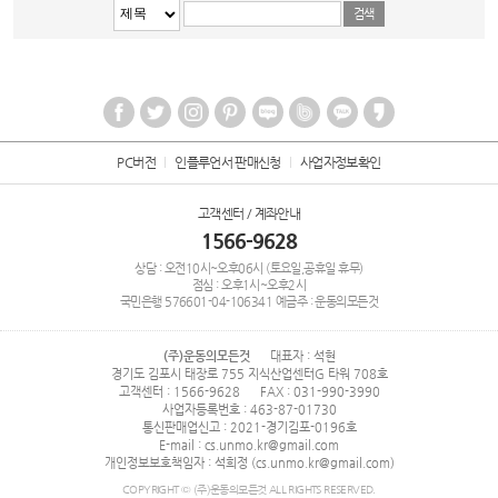
PC버전
인플루언서 판매신청
사업자정보확인
고객센터 / 계좌안내
1566-9628
상담 : 오전10시~오후06시 (토요일,공휴일 휴무)
점심 : 오후1시~오후2시
국민은행
576601-04-106341
예금주 : 운동의모든것
(주)운동의모든것
대표자 : 석현
경기도 김포시 태장로 755 지식산업센터G 타워 708호
고객센터 : 1566-9628
FAX : 031-990-3990
사업자등록번호 : 463-87-01730
통신판매업신고 : 2021-경기김포-0196호
E-mail : cs.unmo.kr@gmail.com
개인정보보호책임자 : 석희정 (cs.unmo.kr@gmail.com)
COPYRIGHT © (주)운동의모든것 ALL RIGHTS RESERVED.