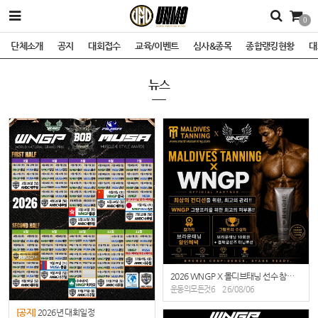
0
단체소개
공지
대회접수
교육/이벤트
심사&종목
종합랭킹현황
대
뉴스
2026 WNGP X 몰디브태닝 선수 참가·수상 혜택 공개
운동의모든것6
26/08/06
[공지]
2026년 대회일정