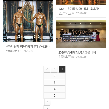
WNGP 한계를 넘어선 도전, 최초 장애인부 비교 심사 현장
운동의모든것6
26/07/09
부자가 함께 만든 감동의 무대 WNGP 창원 오중헌·오윤석 선수 동반 출전
운동의모든것6
26/07/08
2026 WNGP&MUSA 일본 대회
운동의모든것6
26/07/08
1
2
3
4
5