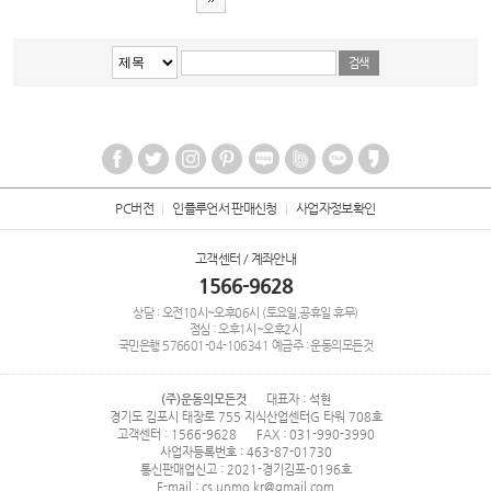
PC버전
인플루언서 판매신청
사업자정보확인
고객센터 / 계좌안내
1566-9628
상담 : 오전10시~오후06시 (토요일,공휴일 휴무)
점심 : 오후1시~오후2시
국민은행
576601-04-106341
예금주 : 운동의모든것
(주)운동의모든것
대표자 : 석현
경기도 김포시 태장로 755 지식산업센터G 타워 708호
고객센터 : 1566-9628
FAX : 031-990-3990
사업자등록번호 : 463-87-01730
통신판매업신고 : 2021-경기김포-0196호
E-mail : cs.unmo.kr@gmail.com