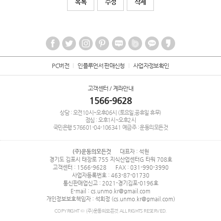
목록
수정
삭제
PC버전
인플루언서 판매신청
사업자정보확인
고객센터 / 계좌안내
1566-9628
상담 : 오전10시~오후06시 (토요일,공휴일 휴무)
점심 : 오후1시~오후2시
국민은행
576601-04-106341
예금주 : 운동의모든것
(주)운동의모든것
대표자 : 석현
경기도 김포시 태장로 755 지식산업센터G 타워 708호
고객센터 : 1566-9628
FAX : 031-990-3990
사업자등록번호 : 463-87-01730
통신판매업신고 : 2021-경기김포-0196호
E-mail : cs.unmo.kr@gmail.com
개인정보보호책임자 : 석희정 (cs.unmo.kr@gmail.com)
COPYRIGHT © (주)운동의모든것 ALL RIGHTS RESERVED.