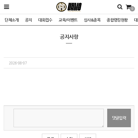
0
단체소개
공지
대회접수
교육/이벤트
심사&종목
종합랭킹현황
대
공지사항
2026-08-07