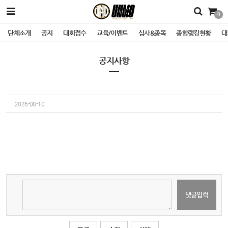
0
단체소개
공지
대회접수
교육/이벤트
심사&종목
종합랭킹현황
대
공지사항
2026-08-10