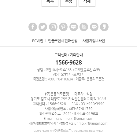
목록
수정
삭제
PC버전
인플루언서 판매신청
사업자정보확인
고객센터 / 계좌안내
1566-9628
상담 : 오전10시~오후06시 (토요일,공휴일 휴무)
점심 : 오후1시~오후2시
국민은행
576601-04-106341
예금주 : 운동의모든것
(주)운동의모든것
대표자 : 석현
경기도 김포시 태장로 755 지식산업센터G 타워 708호
고객센터 : 1566-9628
FAX : 031-990-3990
사업자등록번호 : 463-87-01730
통신판매업신고 : 2021-경기김포-0196호
E-mail : cs.unmo.kr@gmail.com
개인정보보호책임자 : 석희정 (cs.unmo.kr@gmail.com)
COPYRIGHT © (주)운동의모든것 ALL RIGHTS RESERVED.