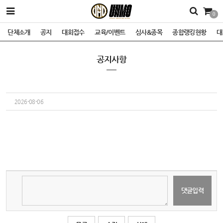
0
단체소개
공지
대회접수
교육/이벤트
심사&종목
종합랭킹현황
대
공지사항
2026-08-06