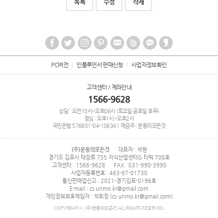
목록
수정
삭제
PC버전
인플루언서 판매신청
사업자정보확인
고객센터 / 계좌안내
1566-9628
상담 : 오전10시~오후06시 (토요일,공휴일 휴무)
점심 : 오후1시~오후2시
국민은행
576601-04-106341
예금주 : 운동의모든것
(주)운동의모든것
대표자 : 석현
경기도 김포시 태장로 755 지식산업센터G 타워 708호
고객센터 : 1566-9628
FAX : 031-990-3990
사업자등록번호 : 463-87-01730
통신판매업신고 : 2021-경기김포-0196호
E-mail : cs.unmo.kr@gmail.com
개인정보보호책임자 : 석희정 (cs.unmo.kr@gmail.com)
COPYRIGHT © (주)운동의모든것 ALL RIGHTS RESERVED.