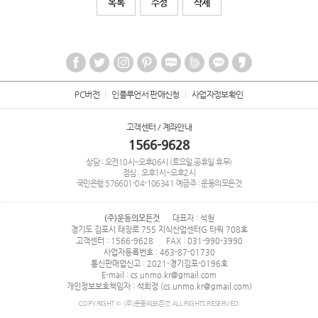
목록
수정
삭제
PC버전
인플루언서 판매신청
사업자정보확인
고객센터 / 계좌안내
1566-9628
상담 : 오전10시~오후06시 (토요일,공휴일 휴무)
점심 : 오후1시~오후2시
국민은행
576601-04-106341
예금주 : 운동의모든것
(주)운동의모든것
대표자 : 석현
경기도 김포시 태장로 755 지식산업센터G 타워 708호
고객센터 : 1566-9628
FAX : 031-990-3990
사업자등록번호 : 463-87-01730
통신판매업신고 : 2021-경기김포-0196호
E-mail : cs.unmo.kr@gmail.com
개인정보보호책임자 : 석희정 (cs.unmo.kr@gmail.com)
COPYRIGHT © (주)운동의모든것 ALL RIGHTS RESERVED.