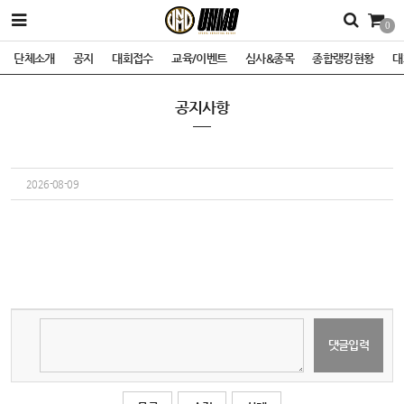
0
단체소개
공지
대회접수
교육/이벤트
심사&종목
종합랭킹현황
대
공지사항
2026-08-09