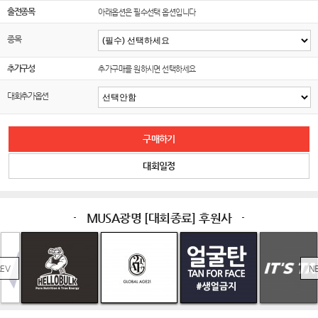
출전종목
아래옵션은 필수선택 옵션입니다
종목
추가구성
추가구매를 원하시면 선택하세요
대회추가옵션
구매하기
대회일정
MUSA광명 [대회종료] 후원사
REV
N