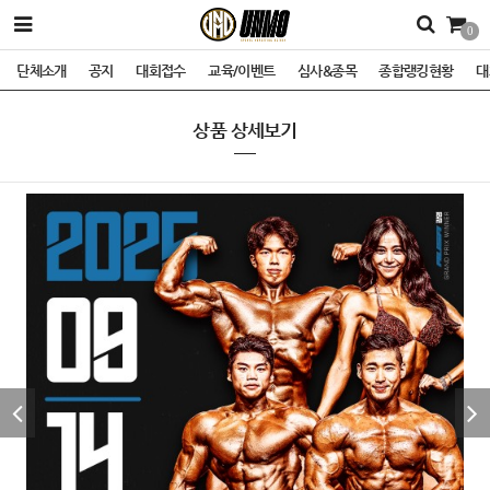
0
단체소개
공지
대회접수
교육/이벤트
심사&종목
종합랭킹현황
대
상품 상세보기