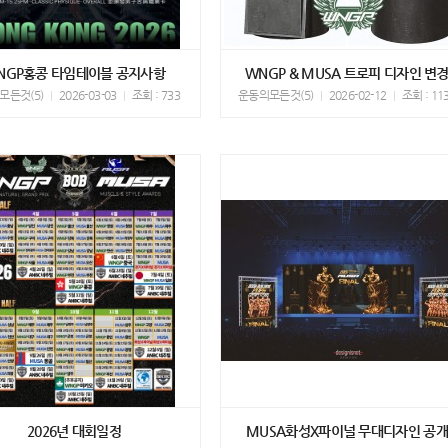
NGP홍콩 타임테이블 공지사항
WNGP & MUSA 트로피 디자인 변
모든것(5)
2026-03-03
조회 : 733
운동의모든것(5)
2026-02-12
조회 : 11
2026년 대회일정
MUSA화성X파이널 무대디자인 공개