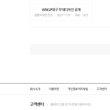
WNGP대구 무대디자인 공개
운동의모든것(5)
2025-11-01
조회 : 1325
회사소개
이용약관
개인정보처리방침
고객센터
고객센터
통화량이 많을 땐 게시판을 이용해주세요