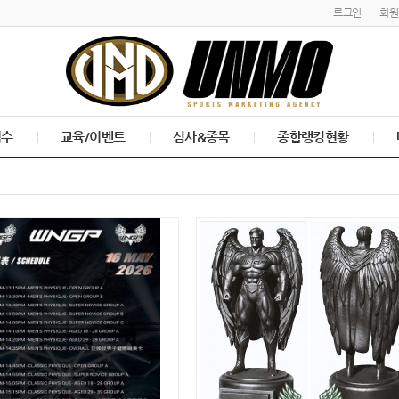
로그인
회원
접수
교육/이벤트
심사&종목
종합랭킹현황