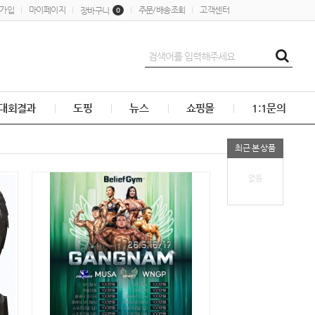
가입
마이페이지
주문/배송조회
고객센터
장바구니
0
대회결과
도핑
뉴스
쇼핑몰
1:1문의
최근 본 상품
없음