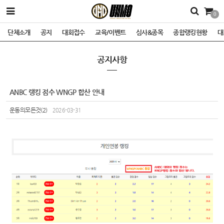
0
단체소개
공지
대회접수
교육/이벤트
심사&종목
종합랭킹현황
대
공지사항
ANBC 랭킹 점수 WNGP 합산 안내
운동의모든것(2)
2026-03-31