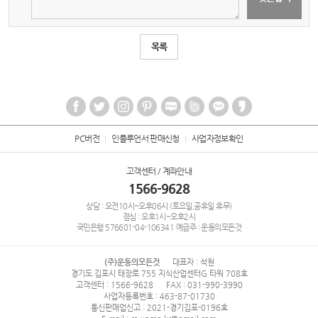
목록
PC버전
인플루언서 판매신청
사업자정보확인
고객센터 / 계좌안내
1566-9628
상담 : 오전10시~오후06시 (토요일,공휴일 휴무)
점심 : 오후1시~오후2시
국민은행
576601-04-106341
예금주 : 운동의모든것
(주)운동의모든것
대표자 : 석현
경기도 김포시 태장로 755 지식산업센터G 타워 708호
고객센터 : 1566-9628
FAX : 031-990-3990
사업자등록번호 : 463-87-01730
통신판매업신고 : 2021-경기김포-0196호