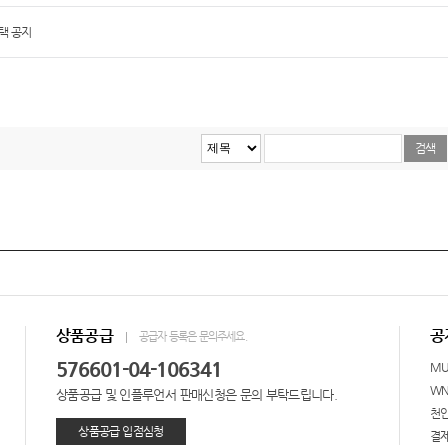
택 공지
상품공급
공
공급자 등록은 문의주세요.
576601-04-106341
M
W
상품공급 및 인플루언서 판매신청은 문의 부탁드립니다.
천안
상품공급 입점심청
결제