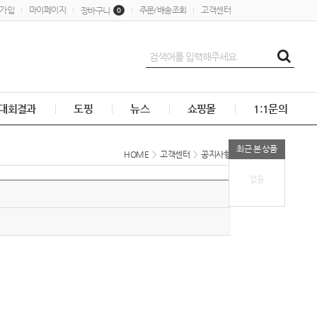
가입
마이페이지
주문/배송조회
고객센터
장바구니
0
대회결과
도핑
뉴스
쇼핑몰
1:1문의
최근 본 상품
HOME
>
고객센터
>
공지사항
없음