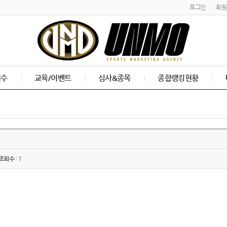
로그인
회원
접수
교육/이벤트
심사&종목
종합랭킹현황
조회수
: 1