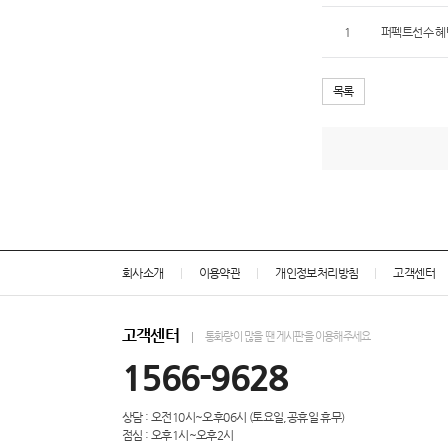
1
퍼펙트선수 혜
목록
회사소개
이용약관
개인정보처리방침
고객센터
고객센터
통화량이 많을 땐 게시판을 이용해주세요
1566-9628
상담 : 오전10시~오후06시 (토요일,공휴일 휴무)
점심 : 오후1시~오후2시