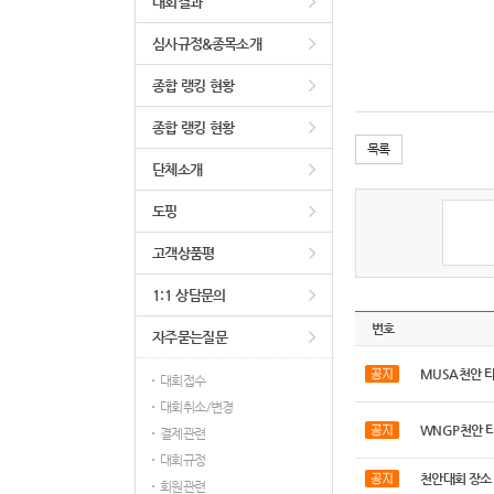
대회결과
심사규정&종목소개
종합 랭킹 현황
종합 랭킹 현황
목록
단체소개
도핑
고객상품평
1:1 상담문의
번호
자주묻는질문
MUSA천안 
대회접수
대회취소/변경
WNGP천안 
결제관련
대회규정
천안대회 장소
회원관련