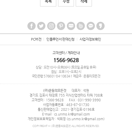
목록
수정
삭제
PC버전
인플루언서 판매신청
사업자정보확인
고객센터 / 계좌안내
1566-9628
상담 : 오전10시~오후06시 (토요일,공휴일 휴무)
점심 : 오후1시~오후2시
국민은행
576601-04-106341
예금주 : 운동의모든것
(주)운동의모든것
대표자 : 석현
경기도 김포시 태장로 755 지식산업센터G 타워 708호
고객센터 : 1566-9628
FAX : 031-990-3990
사업자등록번호 : 463-87-01730
통신판매업신고 : 2021-경기김포-0196호
E-mail : cs.unmo.kr@gmail.com
개인정보보호책임자 : 석희정 (cs.unmo.kr@gmail.com)
COPYRIGHT © (주)운동의모든것 ALL RIGHTS RESERVED.