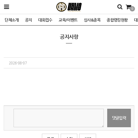
0
단체소개
공지
대회접수
교육/이벤트
심사&종목
종합랭킹현황
대
공지사항
2026-08-07