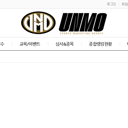
로그인
회원
접수
교육/이벤트
심사&종목
종합랭킹현황