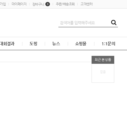
가입
마이페이지
주문/배송조회
고객센터
장바구니
0
대회결과
도핑
뉴스
쇼핑몰
1:1문의
최근 본 상품
없음