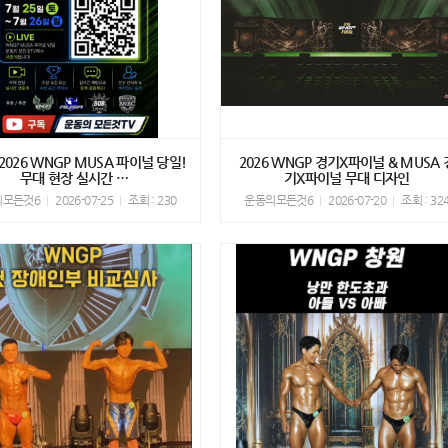
E] 2026 WNGP MUSA 파이널 당일!
2026 WNGP 경기X파이널 & MUSA 
무대 현장 실시간 …
기X파이널 무대 디자인
의모든것6
2026-07-25
조회 : 230
운동의모든것6
2026-07-20
조회 : 32