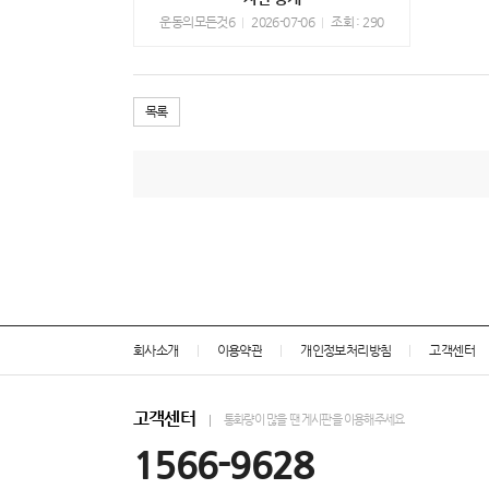
운동의모든것6
2026-07-06
조회 : 290
목록
회사소개
이용약관
개인정보처리방침
고객센터
고객센터
통화량이 많을 땐 게시판을 이용해주세요
1566-9628