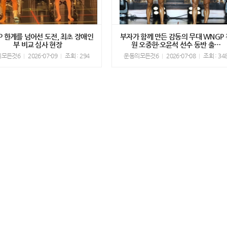
P 한계를 넘어선 도전, 최초 장애인
부자가 함께 만든 감동의 무대 WNGP 
부 비교 심사 현장
원 오중헌·오윤석 선수 동반 출…
의모든것6
2026-07-09
조회 : 294
운동의모든것6
2026-07-08
조회 : 34