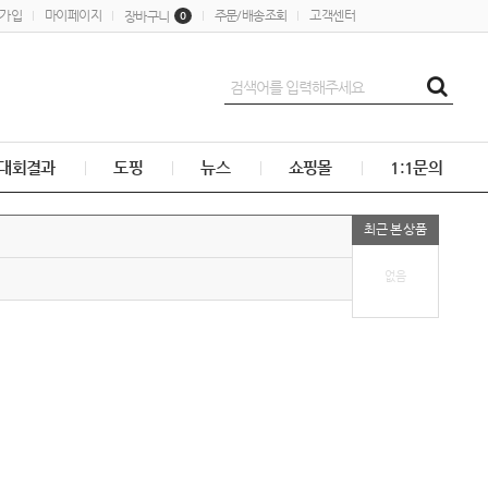
가입
마이페이지
주문/배송조회
고객센터
장바구니
0
대회결과
도핑
뉴스
쇼핑몰
1:1문의
최근 본 상품
없음