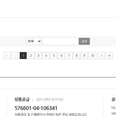
1
2
3
4
5
6
7
8
9
10
상품공급
공
공급자 등록은 문의주세요.
576601-04-106341
M
W
상품공급 및 인플루언서 판매신청은 문의 부탁드립니다.