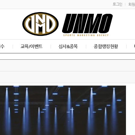
로그인
회원
접수
교육/이벤트
심사&종목
종합랭킹현황
1