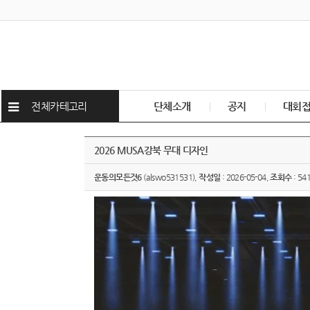
전체카테고리
단체소개
공지
대회
2026 MUSA강북 무대 디자인
운동의모든것6
(alswo531531),
작성일
: 2026-05-04,
조회수
: 54