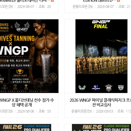
TERMINED) 콜라보레이션 티셔…
EDITION LIMITED…
의모든것6
2026-08-07
조회 : 20
운동의모든것6
2026-08-07
조회 : 21
 WNGP X 몰디브태닝 선수 참가·수
2026 WNGP 파이널 클래식피지크 프
상 혜택 공개
전 비교심사
의모든것6
2026-08-06
조회 : 53
운동의모든것6
2026-08-03
조회 : 11