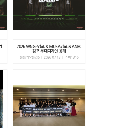
경
2026 WNGP김포 & MUSA김포 & ANBC
김포 무대디자인 공개
4
운동의모든것6
2026-07-13
조회 : 316