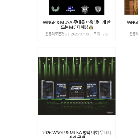
WNGP & MUSA 무대를 더욱 빛나게 만
WNG
드는 MC 다혜님
운동의모든것6
2026-07-09
조회 : 203
운동
2026 WNGP & MUSA 평택 대회 무대디
자인 공개