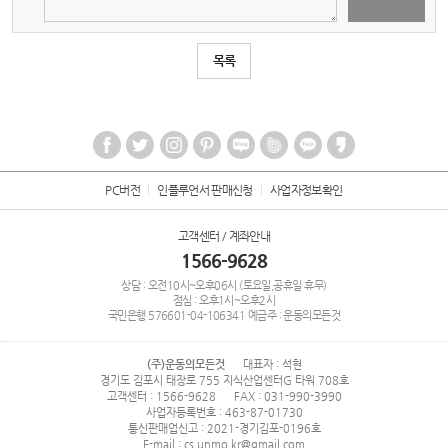
목록
PC버전
인플루언서 판매신청
사업자정보확인
고객센터 / 계좌안내
1566-9628
상담 : 오전10시~오후06시 (토요일,공휴일 휴무)
점심 : 오후1시~오후2시
국민은행
576601-04-106341
예금주 : 운동의모든것
(주)운동의모든것
대표자 : 석현
경기도 김포시 태장로 755 지식산업센터G 타워 708호
고객센터 : 1566-9628
FAX : 031-990-3990
사업자등록번호 : 463-87-01730
통신판매업신고 : 2021-경기김포-0196호
E-mail : cs.unmo.kr@gmail.com