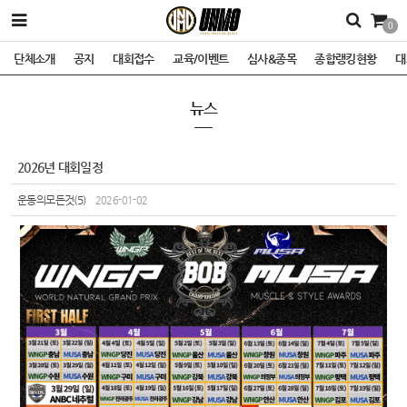
0
단체소개
공지
대회접수
교육/이벤트
심사&종목
종합랭킹현황
대
뉴스
2026년 대회일정
운동의모든것(5)
2026-01-02