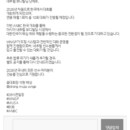
네추럴 보디빌딩 단체로,
2026년 처음으로 한국에서 대회를
개최하게 되었으며,
연중 매월 1회씩 총 10회 대회가 진행될 예정입니다.
이번 ANBC 한국 개최를 통해
아시아 네추럴 보디빌딩 시장에서
대한민국이 핵심 허브 역할을 수행하는 중요한 전환점이 될 것으로 기대하고 있습니다.
WNGP가 도핑 시스템과 전반적인 대회 운영을
함께 진행함으로써, 네추럴 선수분들께서
믿고 출전할 수 있는 대회가 될 것입니다.
추후 합류 국가가 새롭게 추가될 경우,
별도 공지를 통해 다시 안내드리겠습니다.
2026년 국내외 모든 선수 여러분의
건승을 진심으로 기원합니다.
총대회장 석현 배상
@strong.musa.wngp
#26시즌일정
#WNGP
#MUSA
#BOB
#ANBC​