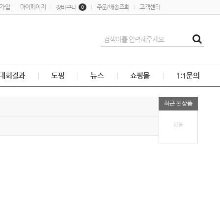
가입
마이페이지
주문/배송조회
고객센터
장바구니
0
대회결과
도핑
뉴스
쇼핑몰
1:1문의
최근 본 상품
없음