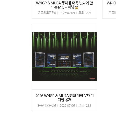
WNGP & MUSA 무대를 더욱 빛나게 만
WNG
드는 MC 다혜님
운동의모든것6
2026-07-09
조회 : 203
운동
2026 WNGP & MUSA 평택 대회 무대디
자인 공개
운동의모든것6
2026-07-06
조회 : 289