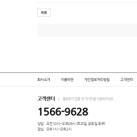
목록
회사소개
이용약관
개인정보처리방침
고객센터
고객센터
통화량이 많을 땐 게시판을 이용해주세요
1566-9628
상담 : 오전10시~오후06시 (토요일,공휴일 휴무)
점심 : 오후1시~오후2시