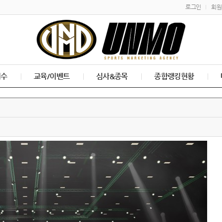
로그인
회원
접수
교육/이벤트
심사&종목
종합랭킹현황