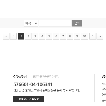
1
2
3
4
5
6
7
8
9
10
상품공급
공
공급자 등록은 문의주세요.
576601-04-106341
M
W
상품공급 및 인플루언서 판매신청은 문의 부탁드립니다.
천안
상품공급 입점심청
결제