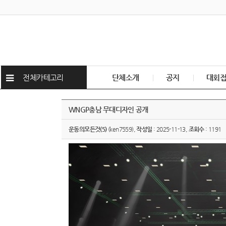
전체카테고리
단체소개
공지
대회
WNGP충남 무대디자인 공개
운동의모든것(5)
(ken7559),
작성일
: 2025-11-13,
조회수
: 1191