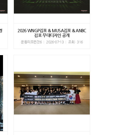
경
2026 WNGP김포 & MUSA김포 & ANBC
김포 무대디자인 공개
1
운동의모든것6
2026-07-13
조회 : 316