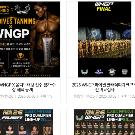
 WNGP X 몰디브태닝 선수 참가·수
2026 WNGP 파이널 클래식피지크 프
상 혜택 공개
전 비교심사
의모든것6
2026-08-06
조회 : 49
운동의모든것6
2026-08-03
조회 : 10