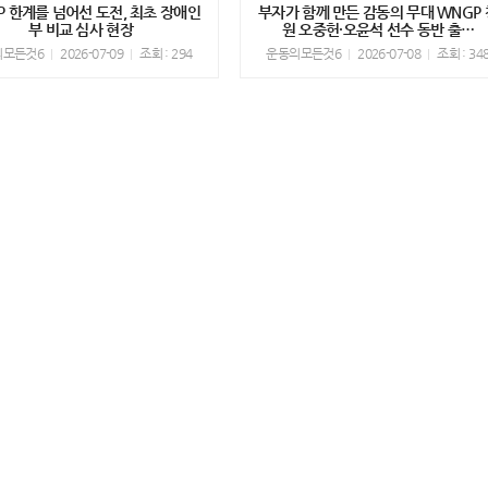
P 한계를 넘어선 도전, 최초 장애인
부자가 함께 만든 감동의 무대 WNGP 
부 비교 심사 현장
원 오중헌·오윤석 선수 동반 출…
의모든것6
2026-07-09
조회 : 294
운동의모든것6
2026-07-08
조회 : 34