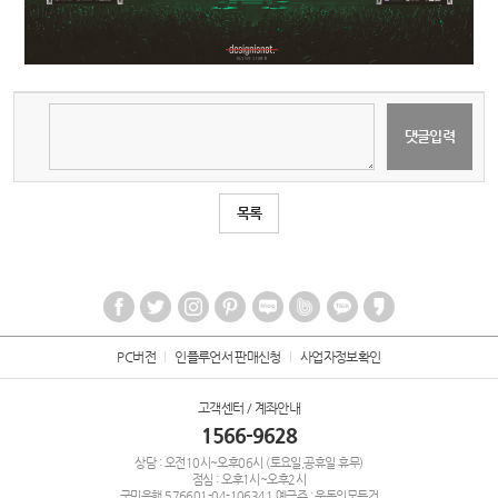
목록
PC버전
인플루언서 판매신청
사업자정보확인
고객센터 / 계좌안내
1566-9628
상담 : 오전10시~오후06시 (토요일,공휴일 휴무)
점심 : 오후1시~오후2시
국민은행
576601-04-106341
예금주 : 운동의모든것