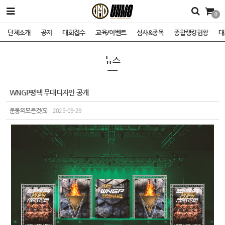
0
단체소개
공지
대회접수
교육/이벤트
심사&종목
종합랭킹현황
대
뉴스
WNGP평택 무대디자인 공개
운동의모든것(5)
2025-09-29