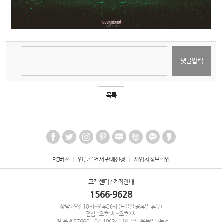
목록
PC버전
인플루언서 판매신청
사업자정보확인
고객센터 / 계좌안내
1566-9628
상담 : 오전10시~오후06시 (토요일,공휴일 휴무)
점심 : 오후1시~오후2시
국민은행
576601-04-106341
예금주 : 운동의모든것