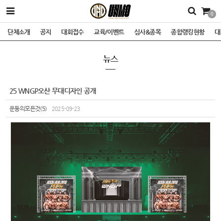
0
단체소개
공지
대회접수
교육/이벤트
심사&종목
종합랭킹현황
대
뉴스
25 WNGP오산 무대디자인 공개
운동의모든것(5)
2025-09-23