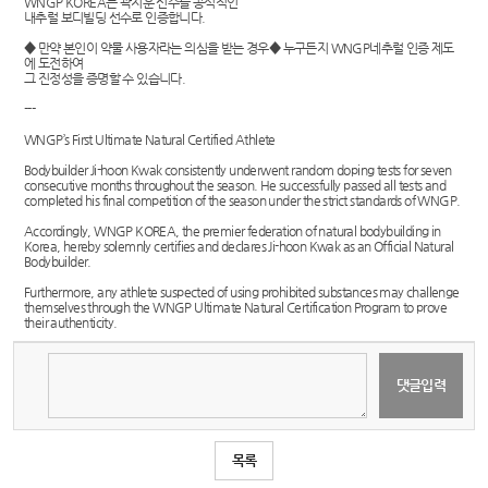
WNGP KOREA는 곽지훈 선수를 공식적인
내추럴 보디빌딩 선수로 인증합니다.
​◆ ​만약 본인이 약물 사용자라는 의심을 받는 경우◆ 누구든지 WNGP네추럴 인증 제도
에 도전하여
그 진정성을 증명할 수 있습니다.
---
WNGP’s First Ultimate Natural Certified Athlete
Bodybuilder Ji-hoon Kwak consistently underwent random doping tests for seven
consecutive months throughout the season. He successfully passed all tests and
completed his final competition of the season under the strict standards of WNGP.
Accordingly, WNGP KOREA, the premier federation of natural bodybuilding in
Korea, hereby solemnly certifies and declares Ji-hoon Kwak as an Official Natural
Bodybuilder.
Furthermore, any athlete suspected of using prohibited substances may challenge
themselves through the WNGP Ultimate Natural Certification Program to prove
their authenticity.
목록