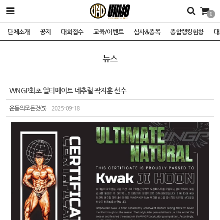
0
단체소개
공지
대회접수
교육/이벤트
심사&종목
종합랭킹현황
대
뉴스
WNGP최초 얼티메이트 네추럴 곽지훈 선수
운동의모든것(5)
2025-09-18