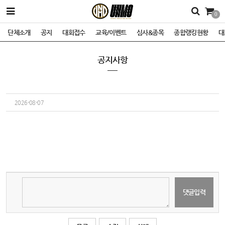
0
단체소개
공지
대회접수
교육/이벤트
심사&종목
종합랭킹현황
대
공지사항
2026-08-07