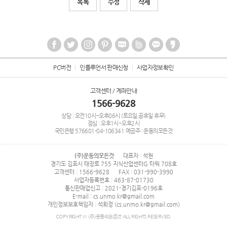
목록
수정
삭제
PC버전
인플루언서 판매신청
사업자정보확인
고객센터 / 계좌안내
1566-9628
상담 : 오전10시~오후06시 (토요일,공휴일 휴무)
점심 : 오후1시~오후2시
국민은행
576601-04-106341
예금주 : 운동의모든것
(주)운동의모든것
대표자 : 석현
경기도 김포시 태장로 755 지식산업센터G 타워 708호
고객센터 : 1566-9628
FAX : 031-990-3990
사업자등록번호 : 463-87-01730
통신판매업신고 : 2021-경기김포-0196호
E-mail : cs.unmo.kr@gmail.com
개인정보보호책임자 : 석희정 (cs.unmo.kr@gmail.com)
COPYRIGHT © (주)운동의모든것 ALL RIGHTS RESERVED.