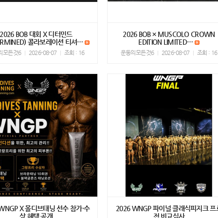
2026 BOB 대회 X 디터민드
2026 BOB × MUSCOLO CROWN
TERMINED) 콜라보레이션 티셔…
EDITION LIMITED…
의모든것6
2026-08-07
조회 : 16
운동의모든것6
2026-08-07
조회 : 16
 WNGP X 몰디브태닝 선수 참가·수
2026 WNGP 파이널 클래식피지크 프
상 혜택 공개
전 비교심사