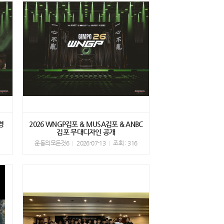
경
2026 WNGP김포 & MUSA김포 & ANBC
김포 무대디자인 공개
1
운동의모든것6
2026-07-13
조회 : 316