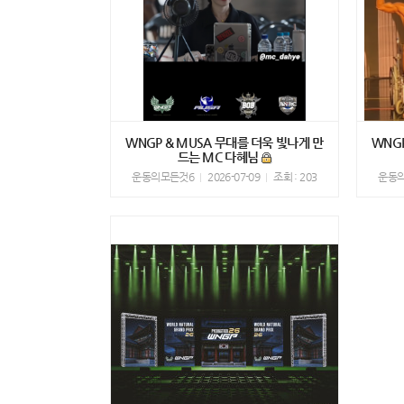
WNGP & MUSA 무대를 더욱 빛나게 만
WNG
드는 MC 다혜님
운동의모든것6
2026-07-09
조회 : 203
운동