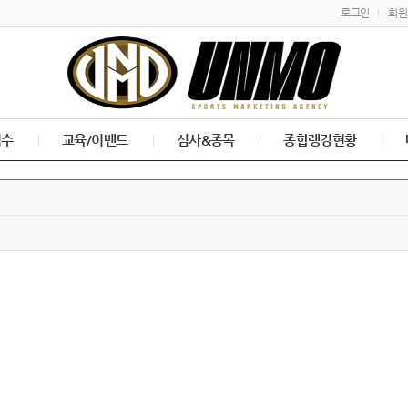
로그인
회원
접수
교육/이벤트
심사&종목
종합랭킹현황