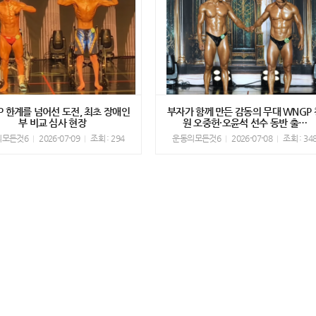
P 한계를 넘어선 도전, 최초 장애인
부자가 함께 만든 감동의 무대 WNGP 
부 비교 심사 현장
원 오중헌·오윤석 선수 동반 출…
의모든것6
2026-07-09
조회 : 294
운동의모든것6
2026-07-08
조회 : 34