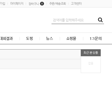
가입
마이페이지
주문/배송조회
고객센터
장바구니
0
대회결과
도핑
뉴스
쇼핑몰
1:1문의
최근 본 상품
없음