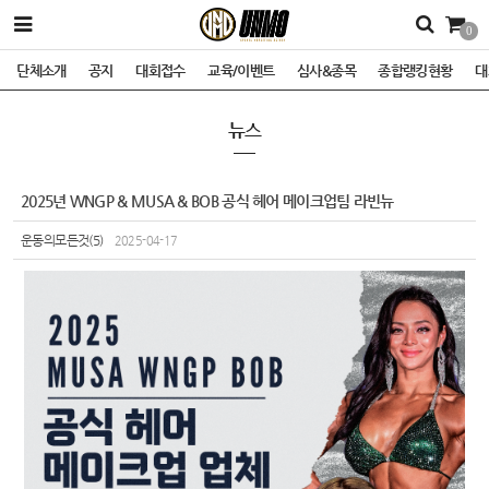
0
단체소개
공지
대회접수
교육/이벤트
심사&종목
종합랭킹현황
대
뉴스
2025년 WNGP & MUSA & BOB 공식 헤어 메이크업팀 라빈뉴
운동의모든것(5)
2025-04-17