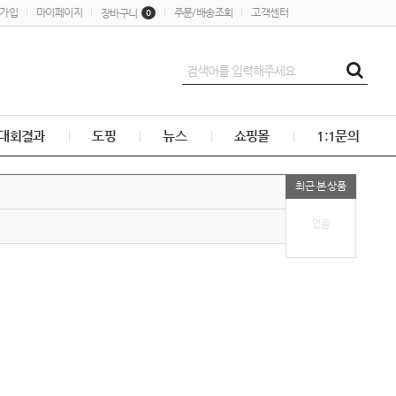
가입
마이페이지
주문/배송조회
고객센터
장바구니
0
대회결과
도핑
뉴스
쇼핑몰
1:1문의
최근 본 상품
없음