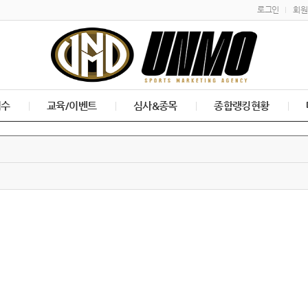
로그인
회원
접수
교육/이벤트
심사&종목
종합랭킹현황