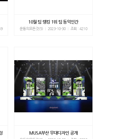
10월 팀 랭킹 1위 팀 동익인간
69
운동의모든것(5)
2023-10-30
조회 : 4210
성
MUSA부산 무대디자인 공개