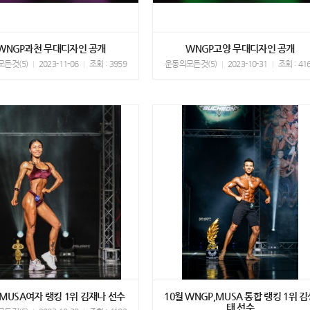
WNGP과천 무대디자인 공개
WNGP고양 무대디자인 공개
든것(5)
2023-11-06
조회 : 3959
운동의모든것(5)
2023-10-31
조회 : 41
 MUSA여자 랭킹 1위 김재나 선수
10월 WNGP,MUSA 통합 랭킹 1위 김
태 선수