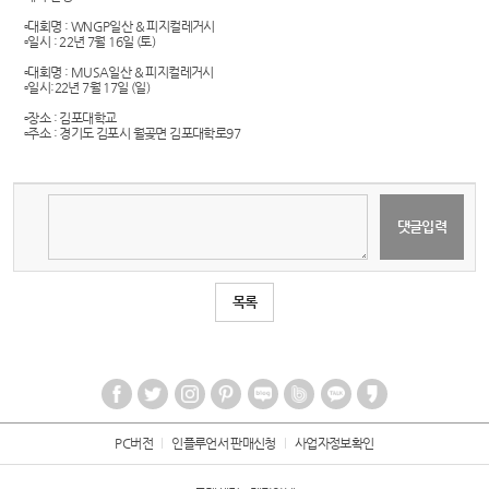
▫️대회명 : WNGP일산 & 피지컬레거시
▫️일시 : 22년 7월 16일 (토)
▫️대회명 : MUSA일산 & 피지컬레거시
▫️일시:22년 7월 17일 (일)
▫️장소 : 김포대학교
▫️주소 : 경기도 김포시 월곶면 김포대학로97
목록
PC버전
인플루언서 판매신청
사업자정보확인