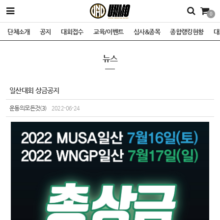
0
단체소개
공지
대회접수
교육/이벤트
심사&종목
종합랭킹현황
대
뉴스
일산대회 상금공지
운동의모든것(3)
2022-06-24